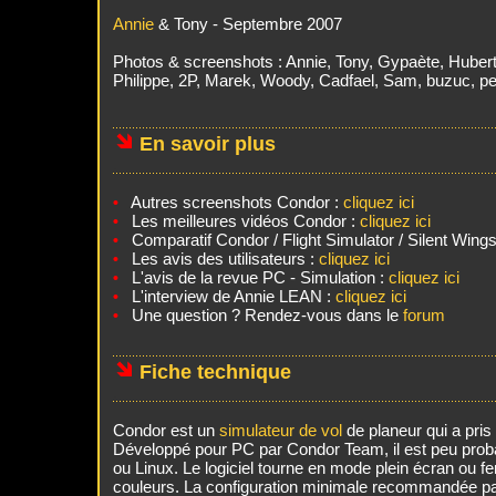
Annie
& Tony - Septembre 2007
Photos & screenshots : Annie, Tony, Gypaète, Hubert,
Philippe, 2P, Marek, Woody, Cadfael, Sam, buzuc, pec
En savoir plus
.
Autres screenshots Condor :
cliquez ici
•
Les meilleures vidéos Condor :
cliquez ici
•
Comparatif Condor / Flight Simulator / Silent Wing
•
Les avis des utilisateurs :
cliquez ici
•
L'avis de la revue PC - Simulation :
cliquez ici
•
L'interview de Annie LEAN :
cliquez ici
•
Une question ? Rendez-vous dans le
forum
•
Fiche technique
.
Condor est un
simulateur de vol
de planeur qui a pris 
Développé pour PC par Condor Team, il est peu proba
ou Linux. Le logiciel tourne en mode plein écran ou fe
couleurs. La configuration minimale recommandée par