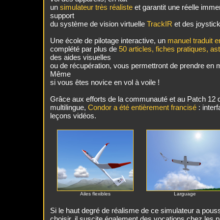
un
simulateur très réaliste
et garantit une réelle imme
support
du système de vision virtuelle
TrackIR
et des joystick
Une école de pilotage interactive, un
manuel traduit e
complété par plus de
50 articles, fiches pratiques, a
des aides visuelles
ou de récupération, vous permettront de prendre en ma
Même
si vous êtes novice en vol à voile !
Grâce aux efforts de la communauté et au Patch 12 q
multilingue,
Condor a été entièrement francisé
: inter
leçons vidéos.
Ailes flexibles
Larguage
Si le haut degré de réalisme de ce simulateur a pous
choisir, il suscite également des vocations chez les pil